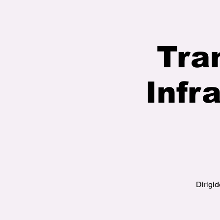
Tra
Infr
Dirigid