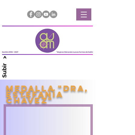
Subir >
Medalla "dra,
Estefanía
chávez"